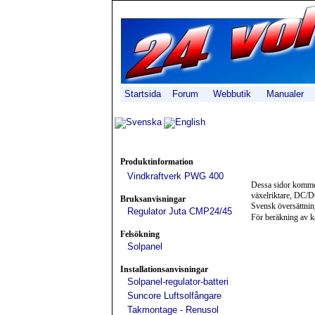
Startsida
Forum
Webbutik
Manualer
Svenska
English
Produktinformation
Vindkraftverk PWG 400
Dessa sidor kommer 
växelriktare, DC/D
Bruksanvisningar
Svensk översättning
Regulator Juta CMP24/45
För beräkning av k
Felsökning
Solpanel
Installationsanvisningar
Solpanel-regulator-batteri
Suncore Luftsolfångare
Takmontage - Renusol