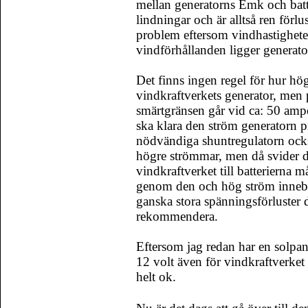
mellan generatorns Emk och batt
lindningar och är alltså ren förlust
problem eftersom vindhastigheten
vindförhållanden ligger generat
Det finns ingen regel för hur hög
vindkraftverkets generator, men p
smärtgränsen går vid ca: 50 amper
ska klara den ström generatorn p
nödvändiga shuntregulatorn också
högre strömmar, men då svider de
vindkraftverket till batterierna 
genom den och hög ström innebär
ganska stora spänningsförluster d
rekommendera.
Eftersom jag redan har en solpane
12 volt även för vindkraftverket
helt ok.