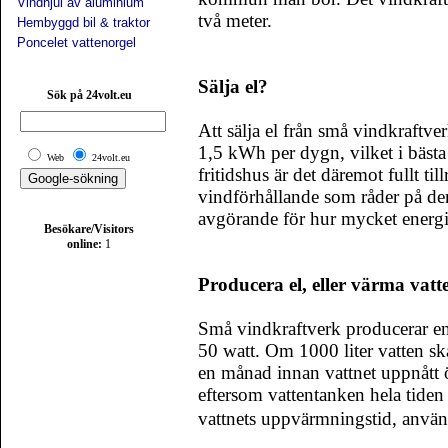
Vindhjul av aluminium
två meter.
Hembyggd bil & traktor
Poncelet vattenorgel
Sälja el?
Sök på 24volt.eu
Att sälja el från små vindkraftve
1,5 kWh per dygn, vilket i bästa
Web
24volt.eu
fritidshus är det däremot fullt ti
vindförhållande som råder på den
avgörande för hur mycket energi 
Besökare/Visitors
online:
1
Producera el, eller värma vatt
Små vindkraftverk producerar en
50 watt. Om 1000 liter vatten s
en månad innan vattnet uppnått 
eftersom vattentanken hela tiden
vattnets uppvärmningstid, anvä