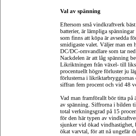
Val av spänning
Eftersom små vindkraftverk bäst 
batterier, är lämpliga spänningar 
som finns att köpa är avsedda fö
smidigaste valet. Väljer man en
DC/DC-omvandlare som tar ned sp
Nackdelen är att låg spänning be
Likriktningen från växel- till lik
procentuellt högre förluster ju l
förlusterna i likriktarbryggornas 
siffran fem procent och vid 48 v
Vad man framförallt bör titta på 
av spänning. Siffrorna i bilden t
total verkningsgrad på 15 procent
för den här typen av vindkraftv
sjunker vid ökad vindhastighet, 
ökat varvtal, för att nå ungefär