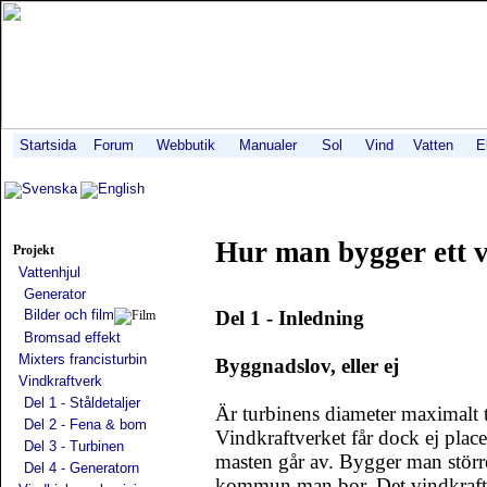
Startsida
Forum
Webbutik
Manualer
Sol
Vind
Vatten
E
Svenska
English
Hur man bygger ett 
Projekt
Vattenhjul
Generator
Bilder och film
Del 1 - Inledning
Bromsad effekt
Mixters francisturbin
Byggnadslov, eller ej
Vindkraftverk
Del 1 - Ståldetaljer
Är turbinens diameter maximalt 
Del 2 - Fena & bom
Vindkraftverket får dock ej place
Del 3 - Turbinen
masten går av. Bygger man större
Del 4 - Generatorn
kommun man bor. Det vindkraftv