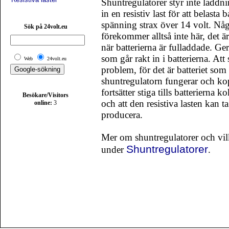
Shuntregulatorer styr inte laddnin
in en resistiv last för att belasta 
spänning strax över 14 volt. Någr
Sök på 24volt.eu
förekommer alltså inte här, det är
när batterierna är fulladdade. G
som går rakt in i batterierna. Att
Web
24volt.eu
problem, för det är batteriet s
shuntregulatorn fungerar och kopp
fortsätter stiga tills batterierna k
Besökare/Visitors
och att den resistiva lasten kan 
online:
3
producera.
Mer om shuntregulatorer och vilk
Shuntregulatorer
under
.