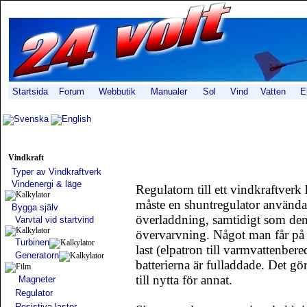
Startsida
Forum
Webbutik
Manualer
Sol
Vind
Vatten
E
Svenska
English
Vindkraft
Typer av Vindkraftverk
Vindenergi & läge
Regulatorn till ett vindkraftverk
måste en shuntregulator användas
Bygga själv
överladdning, samtidigt som den 
Varvtal vid startvind
övervarvning. Något man får på k
Turbinen
last (elpatron till varmvattenbe
Generatorn
batterierna är fulladdade. Det gör
till nytta för annat.
Magneter
Regulator
Resistiva laster