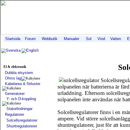
Startsida
Forum
Webbutik
Manualer
Sol
Vind
Vatten
E
Svenska
English
Sol
El & elektronik
Dubbla elsystem
Ohms lag
Solcellsregul
Kabelarea & förluster
solpanelen när batterierna är fär
urladdning. Eftersom solcellsreg
Generatorer
solpanelen inte användas när batt
Y- och D-koppling
Statorlindningar
Solcellsregulatorer finns i en mä
Regulatorer
ampere. Vid större solcellsanlägg
Solcellsregulatorer
shuntregulatorer, just för att kun
Shuntregulatorerer