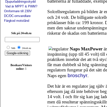
batterierna är fulladdade, exempe
Djupurladdningsskydd
Vad är MPPT & PWM?
Solcellsregulatorn på bilden är
Omformare till 230V
DC/DC-omvandlare
och 24 volt. De billigaste solcel
Färgkod motstånd
prisklasser från ca: 199 kronor. 
men den saknar underspänningssk
riskerar de skadas om batterierna
Sök på 24volt.eu
Naps MaxPower
är
Web
24volt.eu
inspänning (upp till 45 volt) till
praktiken innebär det att två st
får man dubbelt så hög spänning,
Besökare/Visitors
online:
1
regulatorn fungerar på det sätt d
broschyr
Naps egen
.
Det här är en regulator jag själv 
eftersom jag då inte behöver begr
14 volt. I och för sig kan jag la
men då resulterar spänningsskill