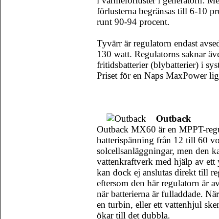
i värmeförluster i generatorn. M
förlusterna begränsas till 6-10 p
runt 90-94 procent.
Tyvärr är regulatorn endast avsed
130 watt. Regulatorns saknar ä
fritidsbatterier (blybatterier) i s
Priset för en Naps MaxPower lig
Outback
Outback MX60 är en MPPT-regul
batterispänning från 12 till 60 vo
solcellsanläggningar, men den k
vattenkraftverk med hjälp av ett y
kan dock ej anslutas direkt till 
eftersom den här regulatorn är a
när batterierna är fulladdade. Nä
en turbin, eller ett vattenhjul sk
ökar till det dubbla.