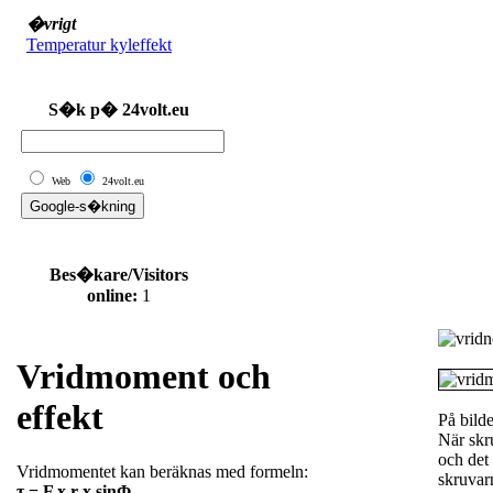
�vrigt
Temperatur kyleffekt
S�k p� 24volt.eu
Web
24volt.eu
Bes�kare/Visitors
online:
1
Vridmoment och
effekt
På bild
När skru
och det 
Vridmomentet kan beräknas med formeln:
skruvarn
τ = F x r x sinΦ