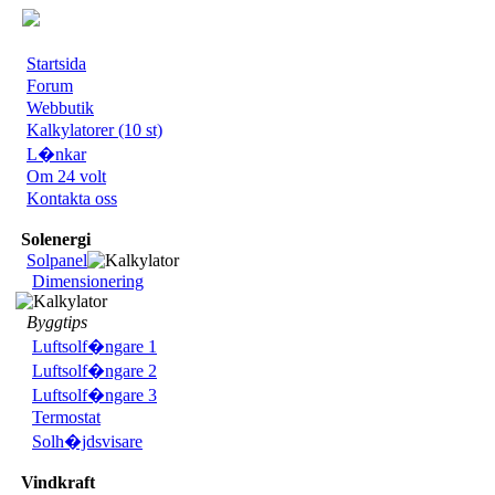
Startsida
Forum
Webbutik
Kalkylatorer (10 st)
L�nkar
Om 24 volt
Kontakta oss
Solenergi
Solpanel
Dimensionering
Byggtips
Luftsolf�ngare 1
Luftsolf�ngare 2
Luftsolf�ngare 3
Termostat
Solh�jdsvisare
Vindkraft