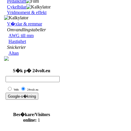
Pedalkraft
Cykelbilar
Vridmoment & effekt
V�xlar & remmar
Omvandlingstabeller
AWG till mm
Hastighet
Snickerier
Altan
S�k p� 24volt.eu
Web
24volt.eu
Bes�kare/Visitors
online:
1