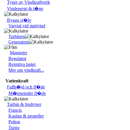
Typer av Vindkraftverk
Vindenergi & l�ge
Bygga sj�lv
Varvtal vid startvind
Turbinen
Generatorn
Magneter
Regulator
Resistiva laster
Mer om vindkraft...
Vattenkraft
Fallh�jd och fl�de
M�tmetoder fl�de
Turbin & hjultyper
Francis
Kaplan & propeller
Pelton
Turgo