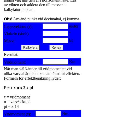
annan våg tills den är i horisontellt läge. Läs
av vikten och addera den till massan i
kalkylatorn nedan.
Obs!
Använd punkt vid decimaltal, ej komma.
meter
Lägesvektorn (r):
°
Vinkeln (sinΦ):
kg
Massa:
Resultat:
Nm
Vridmoment:
När man väl känner till vridmomentet vid
olika varvtal är det enkelt att räkna ut effekten.
Formeln för effektberäkning lyder:
P = τ x n x 2 x pi
τ = vridmoment
n = varv/sekund
pi = 3,14
Nm
Vridmoment (τ):