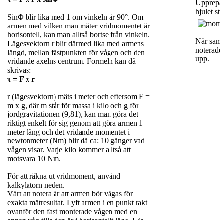
Upprepa 
hjulet st
SinΦ blir lika med 1 om vinkeln är 90°. Om
armen med vilken man mäter vridmomentet är
horisontell, kan man alltså bortse från vinkeln.
När sam
Lägesvektorn r blir därmed lika med armens
noterad
längd, mellan fästpunkten för vågen och den
upp.
vridande axelns centrum. Formeln kan då
skrivas:
τ = F x r
r (lägesvektorn) mäts i meter och eftersom F =
m x g, där m står för massa i kilo och g för
jordgravitationen (9,81), kan man göra det
riktigt enkelt för sig genom att göra armen 1
meter lång och det vridande momentet i
newtonmeter (Nm) blir då ca: 10 gånger vad
vågen visar. Varje kilo kommer alltså att
motsvara 10 Nm.
För att räkna ut vridmoment, använd
kalkylatorn neden.
Värt att notera är att armen bör vägas för
exakta mätresultat. Lyft armen i en punkt rakt
ovanför den fast monterade vågen med en