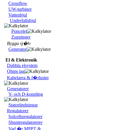
Crossflow
UW-turbiner
Vattenhjul
Underfallshjul
Poncelet
Zuppinger
Bygga sj�lv
Generator
El & Elektronik
Dubbla elsystem
Ohms lag
Kabelarea & f�rluster
Generatorer
Y- och D-koppling
Statorlindningar
Regulatorer
Solcellsregulatorer
Shuntregulatorerer
Vad �r MPPT &