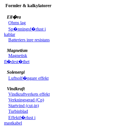
Formler & kalkylatorer
Ell�ra
Ohms lag
Sp�nningsf�rlust i
kablar
Batteriers inre resistans
Magnetism
Magnetisk
fl�dest�thet
Solenergi
Luftsolf�ngare effekt
Vindkraft
Vindkraftverkets effekt
Verkningsgrad (Cp)
Startvind (cut-in)
Turbinblad
Effektf�rlust i
mastkabel