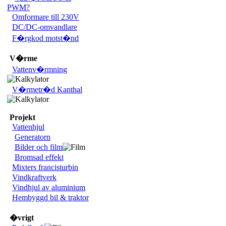
PWM?
Omformare till 230V
DC/DC-omvandlare
F�rgkod motst�nd
V�rme
Vattenv�rmning
V�rmetr�d Kanthal
Projekt
Vattenhjul
Generatorn
Bilder och film
Bromsad effekt
Mixters francisturbin
Vindkraftverk
Vindhjul av aluminium
Hembyggd bil & traktor
�vrigt